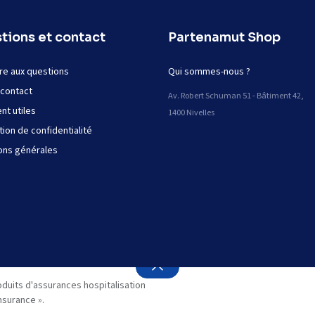
tions et contact
Partenamut Shop
re aux questions
Qui sommes-nous ?
 contact
Av. Robert Schuman 51 - Bâtiment 42,
t utiles
1400 Nivelles
tion de confidentialité
ons générales
oduits d'assurances hospitalisation
nsurance ».