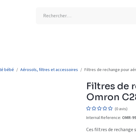
tion UV
Joone
-25% supplémentaires
Nouveauté
nté bébé
Aérosols, filtres et accessoires
Filtres de rechange pour aér
Filtres de
Omron C28P
(0 avis)
Internal Reference:
OMR-99
Ces filtres de rechange