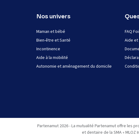
Nos univers
Ques
Maman et bébé
FAQ Foi
Bien-être et Santé
Aide et
Incontinence
Documen
Aide à la mobilité
Déclara
Autonomie et aménagement du domicile
Conditi
Partenamut 2026 - La mutualité Partenamut offre les pr
et dentaire de la SMA « MLOZ I