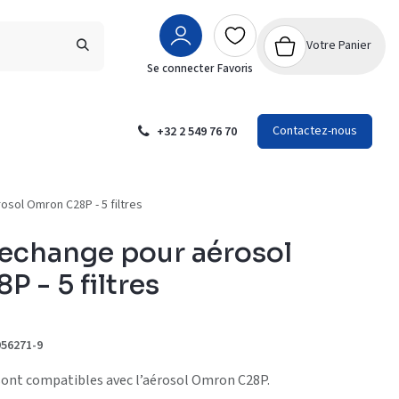
Votre Panier
Se connecter
Favoris
Contactez-nous
+32 2 549 76 70
osol Omron C28P - 5 filtres
 rechange pour aérosol
 - 5 filtres
56271-9
 sont compatibles avec l’aérosol Omron C28P.