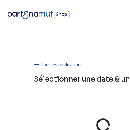
Se rendre au contenu
Nos produits
Best-sellers
Devenir parents
Protec
Tous les rendez-vous
Sélectionner une date & u