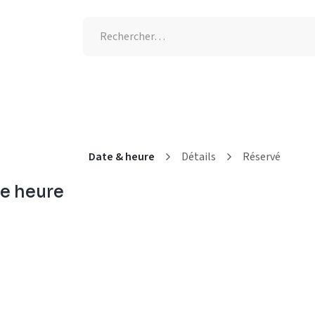
tion UV
Semaine de l'allaitement
-25% supplémentaires
Date & heure
Détails
Réservé
ne heure