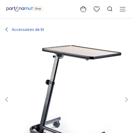
Se rendre au contenu
Accessoires de lit