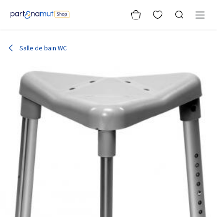
Se rendre au contenu
Salle de bain WC