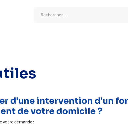
tion UV
Semaine de l'allaitement
-25% supplémentaires
tiles
r d'une intervention d'un fo
nt de votre domicile ?
re votre demande :