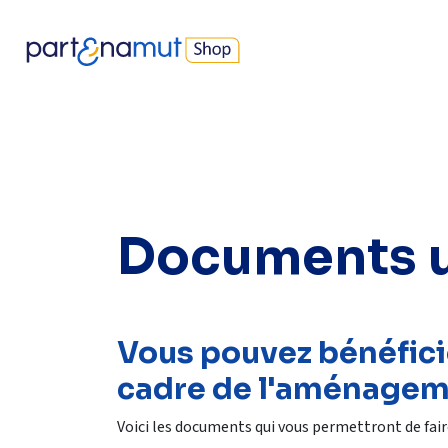
Se rendre au contenu
Nos produits
Best-sellers
Devenir parents
Protec
Documents u
Vous pouvez bénéficie
cadre de l'aménageme
Voici les documents qui vous permettront de fai