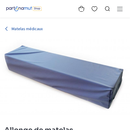
Se rendre au contenu
Matelas médicaux