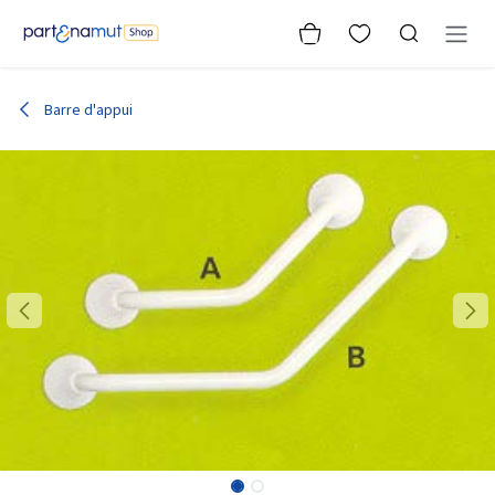
Se rendre au contenu
Barre d'appui