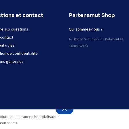
tions et contact
Partenamut Shop
re aux questions
Qui sommes-nous ?
 contact
Av. Robert Schuman 51 - Bâtiment 42,
t utiles
1400 Nivelles
tion de confidentialité
ons générales
oduits d'assurances hospitalisation
nsurance ».