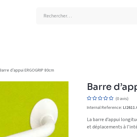
tion UV
Semaine de l'allaitement
-25% supplémentaires
Barre d’appui ERGOGRIP 80cm
Barre d’a
(0 avis)
Internal Reference:
LI2611.
La barre d’appui longitud
et déplacements à l’inté