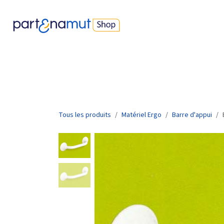
Se rendre au contenu
Nos produits
Best-sellers
Devenir parents
Protec
Tous les produits
Matériel Ergo
Barre d'appui