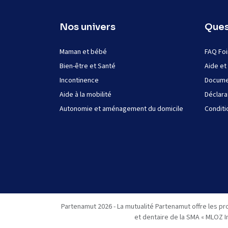
Nos univers
Ques
Maman et bébé
FAQ Foi
Bien-être et Santé
Aide et
Incontinence
Documen
Aide à la mobilité
Déclara
Autonomie et aménagement du domicile
Conditi
Partenamut 2026 - La mutualité Partenamut offre les pr
et dentaire de la SMA « MLOZ I