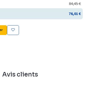
84,45
€
76,01
€
er
Avis clients