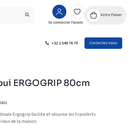
Votre Panier
Se connecter
Favoris
Contactez-nous
+32 2 549 76 70
ppui ERGOGRIP 80cm
0801
inale Ergogrip facilite et sécurise les transferts
rieur de la maison.