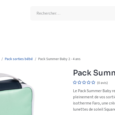
tion UV
Semaine de l'allaitement
-25% supplémentaires
Pack sorties bébé
Pack Summer Baby 2 - 4 ans
Pack Summ
(0 avis)
Le Pack Summer Baby re
pleinement de vos sortie
isotherme Faro, une crèm
lunettes de soleil Squar