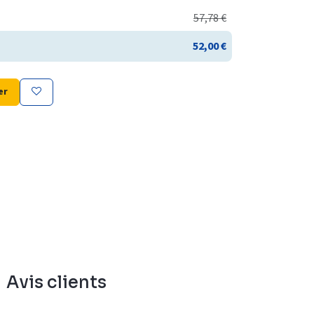
57,78
€
52,00
€
er
Avis clients