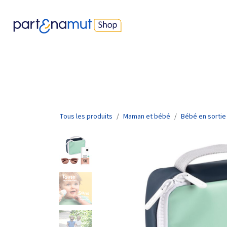
Se rendre au contenu
Nos produits
Best-sellers
Devenir parents
Protec
Tous les produits
Maman et bébé
Bébé en sortie