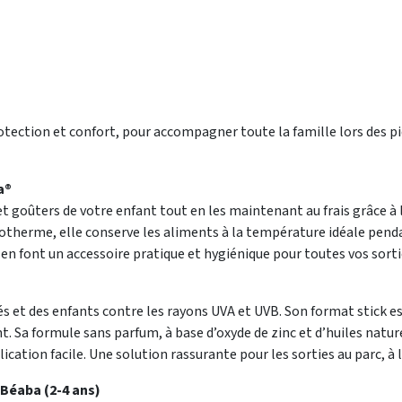
rotection et confort, pour accompagner toute la famille lors des 
a®
t goûters de votre enfant tout en les maintenant au frais grâce à 
 isotherme, elle conserve les aliments à la température idéale pend
en font un accessoire pratique et hygiénique pour toutes vos sorti
 et des enfants contre les rayons UVA et UVB. Son format stick est 
 Sa formule sans parfum, à base d’oxyde de zinc et d’huiles naturel
cation facile. Une solution rassurante pour les sorties au parc, à la
 Béaba (2-4 ans)