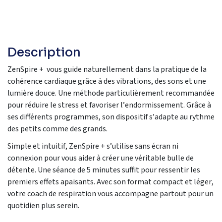
Description
ZenSpire
+
vous
guide naturellement
dans la pratique de la
cohérence cardiaque
g
râce à des vibrations
, des sons
et une
lumière douce
.
Une méthode
particulièrement recommandé
e
pour réduire le stress
et
favoriser l’endormissement.
Grâce à
ses différents programmes,
son dispositif
s’adapte au rythme
des petits comme des grands.
Simple et intuitif,
ZenSpire
+
s’utilise sans écran ni
connexion pour vous aider à créer une véritable bulle de
détente.
Une séance de 5 minutes suffit pour ressentir
l
es
premiers effets apaisants
.
Avec
son format
compact
et léger
,
votre coach
de respiration
vous accompagne
partout pour un
quotidien
plus serein.