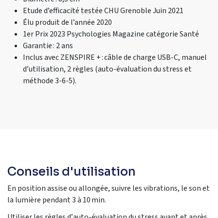
Etude d’efficacité testée CHU Grenoble Juin 2021
Élu produit de l’année 2020
1er Prix 2023 Psychologies Magazine catégorie Santé
Garantie : 2 ans
Inclus avec ZENSPIRE + : câble de charge USB-C, manuel
d’utilisation, 2 règles (auto-évaluation du stress et
méthode 3-6-5).
Conseils d'utilisation
E
n position assise ou allongé
e
, s
uivre
le
s
vibrations
,
le son et
la lumière
pendant 3 à 10
m
i
n.
Utiliser les règles
d’auto-évaluation du stress
avant et après