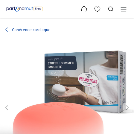
Se rendre au contenu
Cohérence cardiaque