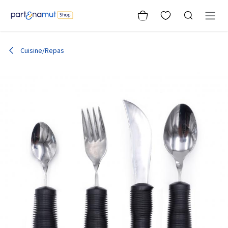
Se rendre au contenu
Cuisine/Repas