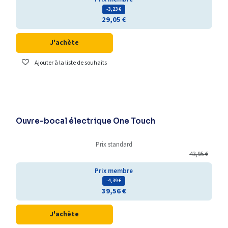
- 3,23
€
29,05
€
J'achète
Ajouter à la liste de souhaits
Ouvre-bocal électrique One Touch
Prix standard
43,95
€
Prix membre
- 4,39
€
39,56
€
J'achète