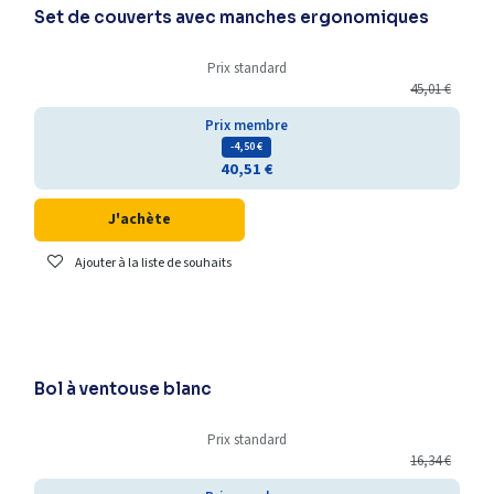
Set de couverts avec manches ergonomiques
Prix standard
45,01
€
Prix membre
- 4,50
€
40,51
€
J'achète
Ajouter à la liste de souhaits
Bol à ventouse blanc
Prix standard
16,34
€