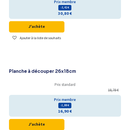
Prix membre
- 3,42
€
30,80
€
J'achète
Ajouter à la liste de souhaits
Planche à découper 26x18cm
Prix standard
18,78
€
Prix membre
- 1,88
€
16,90
€
J'achète