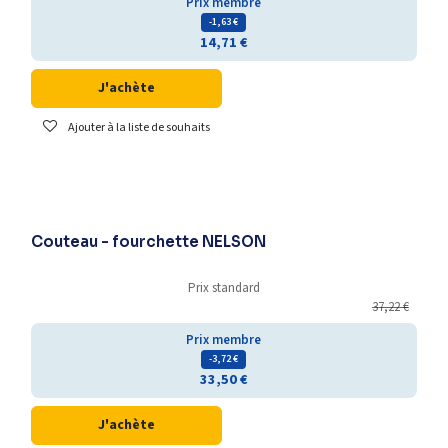
Prix membre
- 1,63
€
14,71
€
J'achète
Ajouter à la liste de souhaits
Couteau - fourchette NELSON
Prix standard
37,22
€
Prix membre
- 3,72
€
33,50
€
J'achète