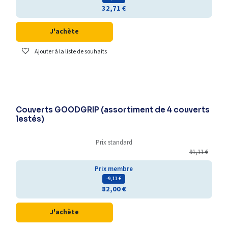
32,71
€
J'achète
Ajouter à la liste de souhaits
Couverts GOODGRIP (assortiment de 4 couverts
lestés)
Prix standard
91,11
€
Prix membre
- 9,11
€
82,00
€
J'achète