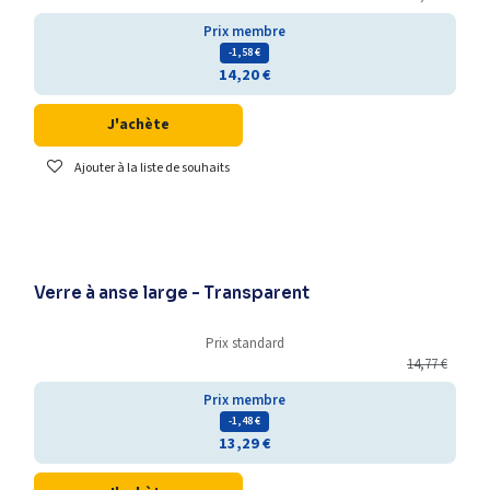
Prix membre
- 1,58
€
14,20
€
J'achète
Ajouter à la liste de souhaits
Verre à anse large - Transparent
Prix standard
14,77
€
Prix membre
- 1,48
€
13,29
€