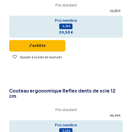
Prix standard
33,89
€
Prix membre
- 3,39
€
30,50
€
J'achète
Ajouter à la liste de souhaits
Couteau ergonomique Reflex dents de scie 12
cm
Prix standard
36,34
€
Prix membre
- 3,63
€