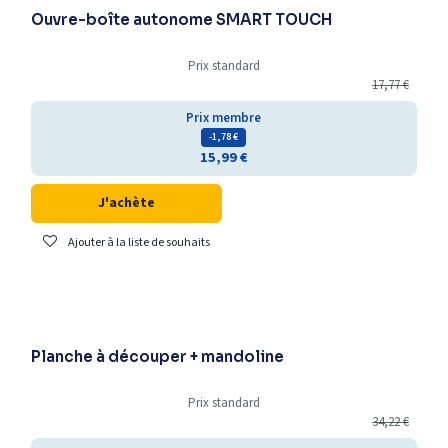
Ouvre-boîte autonome SMART TOUCH
Prix standard
17,77
€
Prix membre
- 1,78
€
15,99
€
J'achète
Ajouter à la liste de souhaits
Planche à découper + mandoline
Prix standard
34,22
€