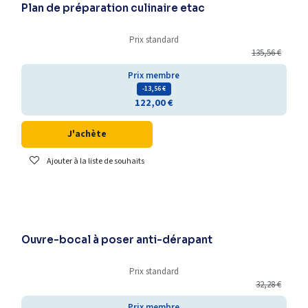
Plan de préparation culinaire etac
Prix standard
135,56
€
Prix membre
- 13,56
€
122,00
€
J'achète
Ajouter à la liste de souhaits
Ouvre-bocal à poser anti-dérapant
Prix standard
32,28
€
Prix membre