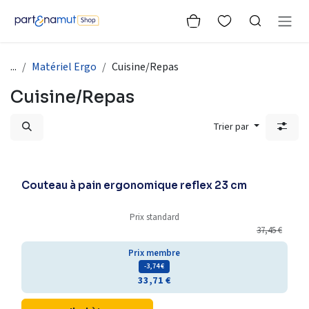
Se rendre au contenu
...
Matériel Ergo
Cuisine/Repas
Cuisine/Repas
Trier par
Couteau à pain ergonomique reflex 23 cm
Prix standard
37,45
€
Prix membre
- 3,74
€
33,71
€