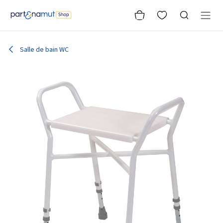
Se rendre au contenu
Salle de bain WC